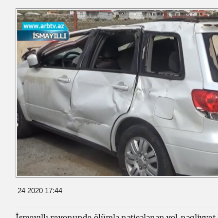
24 2020 17:44
İsmayıllı rayonunda ölümlə nəticələnən yol-nəqliyyat 