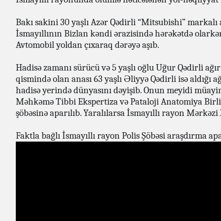
Bakı sakini 30 yaşlı Azər Qədirli “Mitsubishi” markalı 
İsmayıllının Bizlan kəndi ərazisində hərəkətdə olarkən
Avtomobil yoldan çıxaraq dərəyə aşıb.
Hadisə zamanı sürücü və 5 yaşlı oğlu Uğur Qədirli ağır 
qismində olan anası 63 yaşlı Əliyyə Qədirli isə aldığı 
hadisə yerində dünyasını dəyişib. Onun meyidi müayi
Məhkəmə Tibbi Ekspertiza və Pataloji Anatomiya Birli
şöbəsinə aparılıb. Yaralılarsa İsmayıllı rayon Mərkəzi 
Faktla bağlı İsmayıllı rayon Polis Şöbəsi araşdırma apa