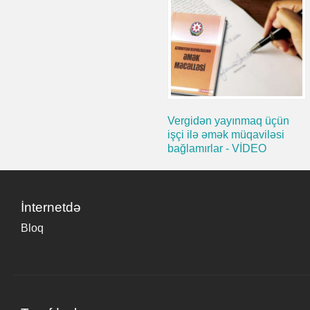
Vergidən yayınmaq üçün
işçi ilə əmək müqaviləsi
bağlamırlar - VİDEO
İnternetdə
Bloq