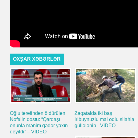
OXŞAR XƏBƏRLƏR
Zaqatalda iki baş
Oğlu tərəfindən öldürülən
iribuynuzlu mal odlu silahla
Nofəlin dostu: “Qardaşı
güllələnib - VİDEO
onunla mənim qədər yaxın
deyildi” – VİDEO